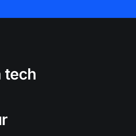
a tech
ur