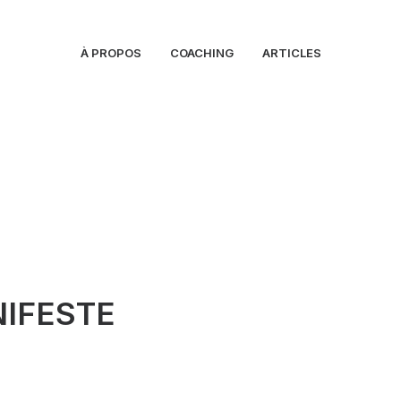
À PROPOS
COACHING
ARTICLES
IFESTE
le Christophe Bernard, je suis ingénieur de formation et développ
puis plus de 15 ans. D’abord salarié, puis freelance à partir de 200
sur de nombreux projets informatiques en tant que prestataire ext
e choix de l’indépendance pour l’autonomie, l’émancipation et la libe