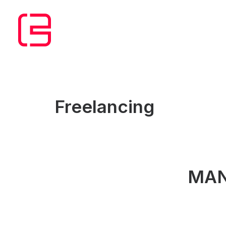
Freelancing
MAN
Je m’appel
software de
intervenu 
J’ai fait l